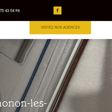
75 43 54 24
VISITEZ NOS AGENCES
honon-les-