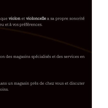
aque
violon
et
violoncelle
a sa propre sonorité
eu et à vos préférences.
ion des magasins spécialisés et des services en
ans un magasin près de chez vous et discuter
oins.