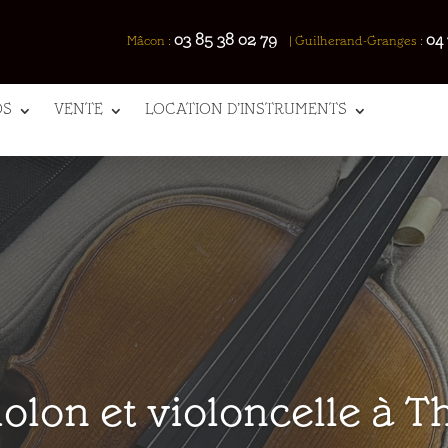
03 85 38 02 79
04 
Mâcon :
|
Guilherand-Granges :
OS
VENTE
LOCATION D’INSTRUMENTS
olon et violoncelle à T