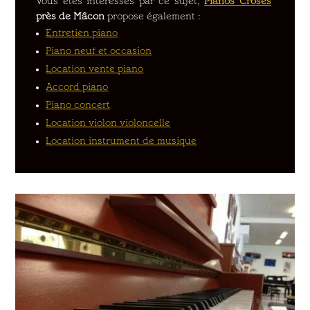
Vous êtes intéressés par ce sujet,
Pianos Croses
près de
Mâcon
propose également :
Entretien piano
Piano neuf et occasion
Location vente piano
Accord piano
Piano concert
Location violon violoncelle
Location instrument de musique