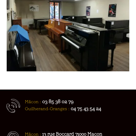
03 85 38 02 79
Mâcon :
04 75 43 54 24
Guilherand-Granges :
Mâcon :
13 rue Boccard 71000 Macon