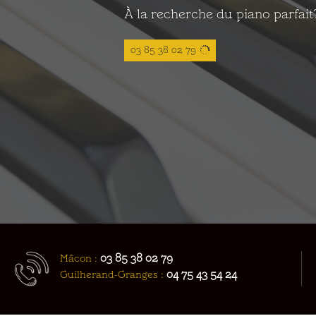
À la recherche du piano parfait
03 85 38 02 79
03 85 38 02 79
Mâcon :
04 75 43 54 24
Guilherand-Granges :