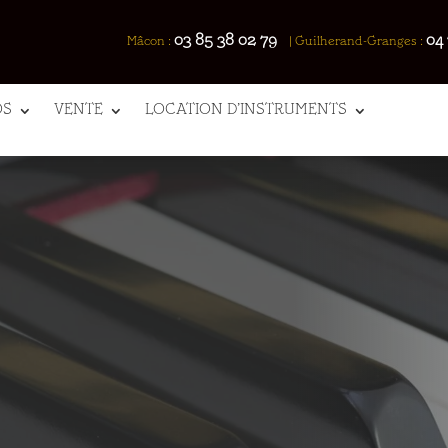
03 85 38 02 79
04 
Mâcon :
|
Guilherand-Granges :
OS
VENTE
LOCATION D’INSTRUMENTS