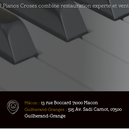
? Pianos Croses combine restauration experte et vente
Mâcon :
13 rue Boccard 71000 Macon
Guilherand-Granges :
515 Av. Sadi Carnot, 07500
Guilherand-Grange