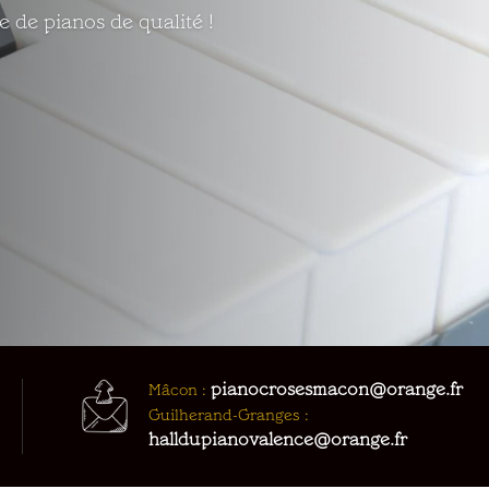
 de pianos de qualité !
pianocrosesmacon@orange.fr
Mâcon :
Guilherand-Granges :
halldupianovalence@orange.fr