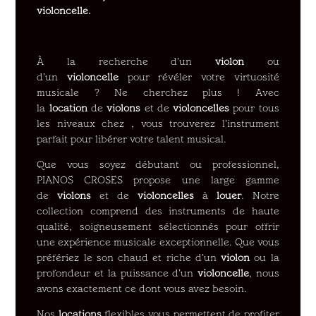
violoncelle.
À la recherche d’un
violon
ou
d’un
violoncelle
pour révéler votre virtuosité
musicale ? Ne cherchez plus ! Avec
la
location
de
violons
et de
violoncelles
pour tous
les niveaux chez , vous trouverez l’instrument
parfait pour libérer votre talent musical.
Que vous soyez débutant ou professionnel,
PIANOS CROSES propose une large gamme
de
violons
et de
violoncelles
à
louer
. Notre
collection comprend des instruments de haute
qualité, soigneusement sélectionnés pour offrir
une expérience musicale exceptionnelle. Que vous
préfériez le son chaud et riche d’un
violon
ou la
profondeur et la puissance d’un
violoncelle
, nous
avons exactement ce dont vous avez besoin.
Nos
locations
flexibles vous permettent de profiter