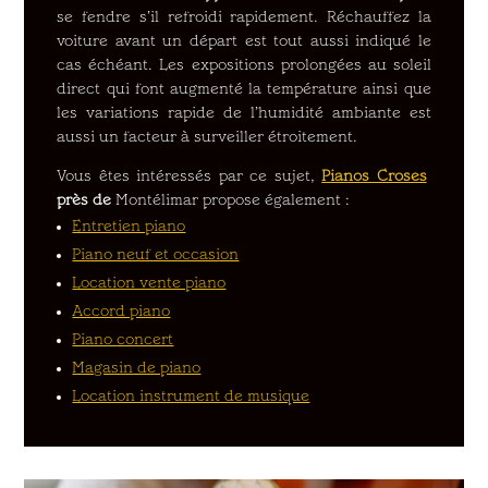
se fendre s’il refroidi rapidement. Réchauffez la
voiture avant un départ est tout aussi indiqué le
cas échéant. Les expositions prolongées au soleil
direct qui font augmenté la température ainsi que
les variations rapide de l’humidité ambiante est
aussi un facteur à surveiller étroitement.
Vous êtes intéressés par ce sujet,
Pianos Croses
près de
Montélimar propose également :
Entretien piano
Piano neuf et occasion
Location vente piano
Accord piano
Piano concert
Magasin de piano
Location instrument de musique