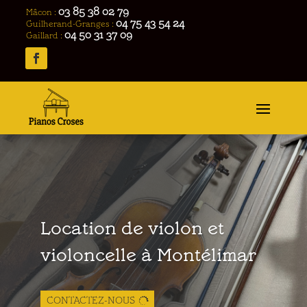
03 85 38 02 79
Mâcon :
04 75 43 54 24
Guilherand-Granges :
04 50 31 37 09
Gaillard :
Location de violon et
violoncelle à Montélimar
CONTACTEZ-NOUS