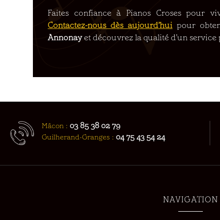
Faites confiance à Pianos Croses pour viv
Contactez-nous dès aujourd’hui
pour obteni
Annonay
et découvrez la qualité d’un service 
03 85 38 02 79
Mâcon :
04 75 43 54 24
Guilherand-Granges :
NAVIGATION