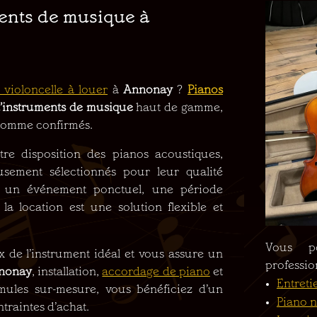
ments de musique à
 violoncelle à louer
à
Annonay
?
Pianos
d’instruments de musique
haut de gamme,
 comme confirmés.
re disposition des pianos acoustiques,
usement sélectionnés pour leur qualité
ur un événement ponctuel, une période
la location est une solution flexible et
Vous p
de l’instrument idéal et vous assure un
professio
nonay
, installation,
accordage de piano
et
Entreti
mules sur-mesure, vous bénéficiez d’un
Piano n
traintes d’achat.