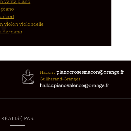
n vente piano
 piano
concert
n violon violoncelle
n de piano
pianocrosesmacon@orange.fr
Mâcon :
Guilherand-Granges :
halldupianovalence@orange.fr
RÉALISÉ PAR