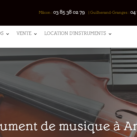
03 85 38 02 79
04 
Mâcon :
|
Guilherand-Granges :
OS
VENTE
LOCATION D’INSTRUMENTS
trument de musique à 