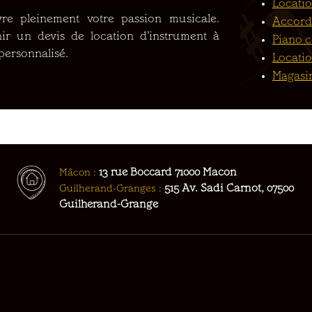
Locatio
re pleinement votre passion musicale.
Accord
r un devis de location d’instrument à
Piano 
personnalisé.
Locatio
Magasi
Mâcon :
13 rue Boccard 71000 Macon
Guilherand-Granges :
515 Av. Sadi Carnot, 07500
Guilherand-Grange