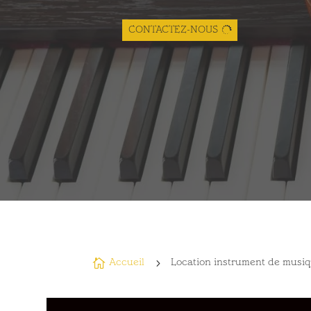
CONTACTEZ-NOUS

5
Accueil
Location instrument de musi